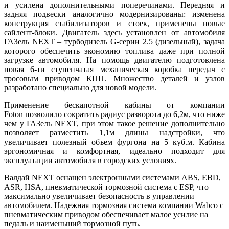
и усилена дополнительными поперечинами. Передняя и
задняя подвески аналогично модернизированы: изменена
конструкция стабилизаторов и стоек, применены новые
сайлент-блоки. Двигатель здесь установлен от автомобиля
ГАЗель NEXT – турбодизель G-серии 2.5 (дизельный), задача
которого обеспечить экономию топлива даже при полной
загрузке автомобиля. На помощь двигателю подготовлена
новая 6-ти ступенчатая механическая коробка передач с
тросовым приводом КПП. Множество деталей и узлов
разработано специально для новой модели.
Применение бескапотной кабины от компании
Foton позволило сократить радиус разворота до 6,2м, что ниже
чем у ГАЗель NEXT, при этом такое решение дополнительно
позволяет разместить 1,1м длины надстройки, что
увеличивает полезный объем фургона на 5 куб.м. Кабина
эргономичная и комфортная, идеально подходит для
эксплуатации автомобиля в городских условиях.
Валдай NEXT оснащен электронными системами АBS, EBD,
ASR, HSA, пневматической тормозной система с ESP, что
максимально увеличивает безопасность в управлении
автомобилем. Надежная тормозная система компании Wabco с
пневматическим приводом обеспечивает малое усилие на
педаль и наименьший тормозной путь.