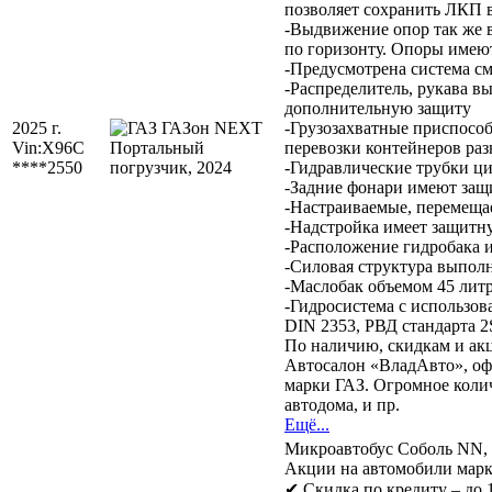
позволяет сохранить ЛКП 
-Выдвижение опор так же 
по горизонту. Опоры имею
-Предусмотрена система с
-Распределитель, рукава 
дополнительную защиту
2025 г.
-Грузозахватные приспосо
Vin:
X96C
перевозки контейнеров раз
****2550
-Гидравлические трубки 
-Задние фонари имеют защ
-Настраиваемые, перемеща
-Надстройка имеет защитн
-Расположение гидробака и
-Силовая структура выполн
-Маслобак объемом 45 литр
-Гидросистема с использо
DIN 2353, РВД стандарта 
По наличию, скидкам и акц
Автосалон «ВладАвто», оф
марки ГАЗ. Огромное колич
автодома, и пр.
Ещё...
Микроавтобус Соболь NN,
Акции на автомобили марк
✔ Скидка по кредиту – до