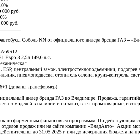
 10%
 000 руб.
10%
 000 руб.
_________
роавтобусы Соболь NN от официального дилера бренда ГАЗ – «Вл
-A69S12
 Евро-3 2,5л 149,6 л.с.
механическая
 ESP, центральный замок, электростеклоподъемники, подогрев з
дильник, пневмоподвеска, отопитель салона, круиз-контроль, све
6+1 (диваны трансформер)
ициальный дилер бренда ГАЗ во Владимире. Продажа, гарантий
ество моделей в наличии и на заказ, в т.ч. промтоварные, изоте
________
идок по фирменным финансовым программам. По действующим с
отделов продаж или на сайте компании «ВладАвто». Акции мог
ействительны до 31.05.2025 г. или до исчерпания бюджета на п