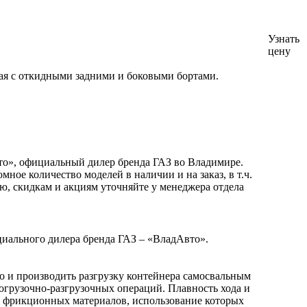
Узнать
цену
ная с откидными задними и боковыми бортами.
то», официальный дилер бренда ГАЗ во Владимире.
ое количество моделей в наличии и на заказ, в т.ч.
ию, скидкам и акциям уточняйте у менеджера отдела
циального дилера бренда ГАЗ – «ВладАвто».
о и производить разгрузку контейнера самосвальным
огрузочно-разгрузочных операций. Плавность хода и
 фрикционных материалов, использование которых