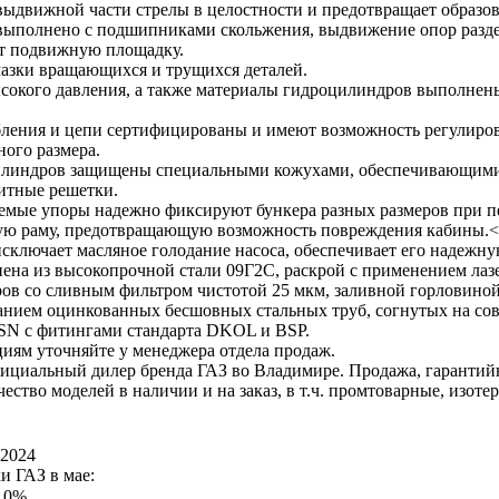
выдвижной части стрелы в целостности и предотвращает образов
выполнено с подшипниками скольжения, выдвижение опор разде
т подвижную площадку.
мазки вращающихся и трущихся деталей.
высокого давления, а также материалы гидроцилиндров выполн
бления и цепи сертифицированы и имеют возможность регулиров
ного размера.
цилиндров защищены специальными кожухами, обеспечивающими
итные решетки.
емые упоры надежно фиксируют бункера разных размеров при пе
ую раму, предотвращающую возможность повреждения кабины.<b
сключает масляное голодание насоса, обеспечивает его надежну
ена из высокопрочной стали 09Г2С, раскрой с применением лаз
ов со сливным фильтром чистотой 25 мкм, заливной горловиной 
ванием оцинкованных бесшовных стальных труб, согнутых на сов
2SN с фитингами стандарта DKOL и BSP.
иям уточняйте у менеджера отдела продаж.
ициальный дилер бренда ГАЗ во Владимире. Продажа, гарантий
ество моделей в наличии и на заказ, в т.ч. промтоварные, изоте
 2024
и ГАЗ в мае:
 10%