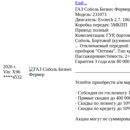
Ещё...
ГАЗ Соболь Бизнес Фермер
Модель: 231073
Двигатель: Evotech 2.7. 106
Коробка передач: 5МКПП
Привод: полный
Комплектация: ГУР, бортов
Соболь. Бортовой (кузовной
.. Отключаемый передний 
приборов "Оптима", Тип кр
Пассажировместимость: 2+
Гарантия 3 года или 80 000
2026 г.
Vin:
X96
———————————
****4532
Успейте приобрести а/м ма
· Субсидия по гослизингу
· Прямые скидки до 400 000
· Скидка по лизингу до 10
· Скидка по кредиту до 10
Акции могут не суммироват