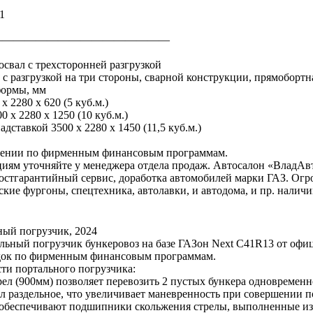
1
————————————————
свал с трехсторонней разгрузкой
 с разгрузкой на три стороны, сварной конструкции, прямоборт
формы, мм
 2280 х 620 (5 куб.м.)
 х 2280 х 1250 (10 куб.м.)
дставкой 3500 х 2280 х 1450 (11,5 куб.м.)
етении по фирменным финансовым программам.
циям уточняйте у менеджера отдела продаж. Автосалон «ВладАв
стгарантийный сервис, доработка автомобилей марки ГАЗ. Огромн
кие фургоны, спецтехника, автолавки, и автодома, и пр. налич
ый погрузчик, 2024
альный погрузчик бункеровоз на базе ГАЗон Next C41R13 от офи
идок по фирменным финансовым программам.
ти портального погрузчика:
л (900мм) позволяет перевозить 2 пустых бункера одновременн
 раздельное, что увеличивает маневренность при совершении п
обеспечивают подшипники скольжения стрелы, выполненные из