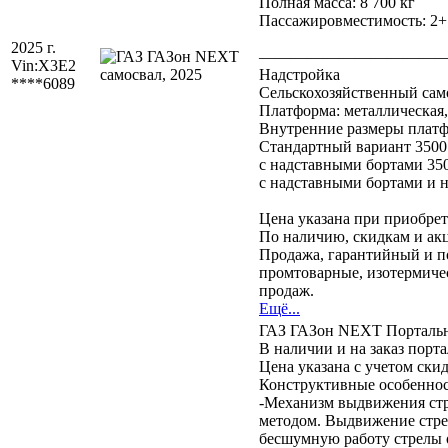
Полная масса: 8 700 кг
Пассажировместимость: 2+
2025 г.
———————————
Vin:
X3E2
Надстройка
****6089
Сельскохозяйственный само
Платформа: металлическая,
Внутренние размеры плат
Стандартный вариант 3500 х
с надставными бортами 3500
с надставными бортами и на
Цена указана при приобр
По наличию, скидкам и ак
Продажа, гарантийный и по
промтоварные, изотермичес
продаж.
Ещё...
ГАЗ ГАЗон NEXT Портальн
В наличии и на заказ порт
Цена указана с учетом ск
Конструктивные особеннос
-Механизм выдвижения стре
методом. Выдвижение стрел
бесшумную работу стрелы 