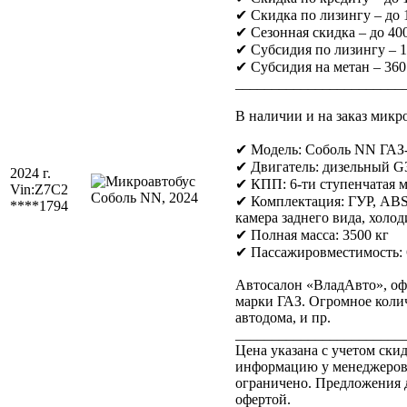
✔ Скидка по лизингу – до
✔ Сезонная скидка – до 400
✔ Субсидия по лизингу – 
✔ Субсидия на метан – 360
_______________________
В наличии и на заказ мик
✔ Модель: Соболь NN ГАЗ
✔ Двигатель: дизельный G31
2024 г.
✔ КПП: 6-ти ступенчатая 
Vin:
Z7C2
✔ Комплектация: ГУР, ABS,
****1794
камера заднего вида, холо
✔ Полная масса: 3500 кг
✔ Пассажировместимость: 
Автосалон «ВладАвто», оф
марки ГАЗ. Огромное колич
автодома, и пр.
_______________________
Цена указана с учетом ск
информацию у менеджеров 
ограничено. Предложения д
офертой.