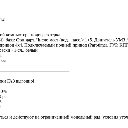
л.с
ой компьютер, подогрев зеркал.
). база: Стандарт. Число мест (вод.+пасс.): 1+5. Двигатель УМЗ
привод 4x4. Подключаемый полный привод (Part-time). ГУР, КПП
аски - 1-сл., белый
1
 км
————————————————
рки ГАЗ выгодно!
 10%
 р.
%
%
ься и действуют на ограниченный модельный ряд, условия уточ