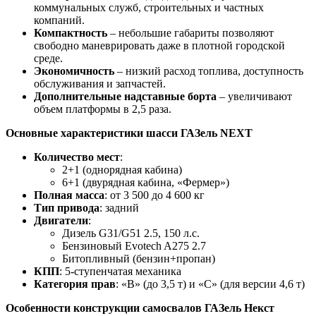
коммунальных служб, строительных и частных
компаний.
Компактность
– небольшие габариты позволяют
свободно маневрировать даже в плотной городской
среде.
Экономичность
– низкий расход топлива, доступность
обслуживания и запчастей.
Дополнительные надставные борта
– увеличивают
объем платформы в 2,5 раза.
Основные характеристики шасси ГАЗель NEXT
Количество мест
:
2+1 (однорядная кабина)
6+1 (двурядная кабина, «Фермер»)
Полная масса
: от 3 500 до 4 600 кг
Тип привода
: задний
Двигатели
:
Дизель G31/G51 2.5, 150 л.с.
Бензиновый Evotech A275 2.7
Битопливный (бензин+пропан)
КПП
: 5-ступенчатая механика
Категория прав
: «B» (до 3,5 т) и «C» (для версии 4,6 т)
Особенности конструкции самосвалов ГАЗель Некст