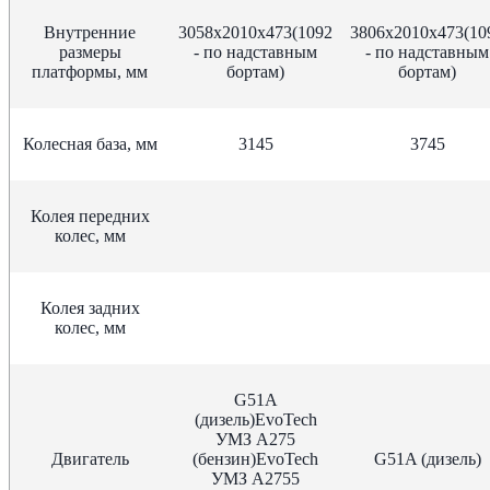
Внутренние
3058х2010х473(1092
3806х2010х473(10
размеры
- по надставным
- по надставным
платформы, мм
бортам)
бортам)
Колесная база, мм
3145
3745
Колея передних
колес, мм
Колея задних
колес, мм
G51A
(дизель)EvoTech
УМЗ A275
Двигатель
(бензин)EvoTech
G51A (дизель)
УМЗ A2755