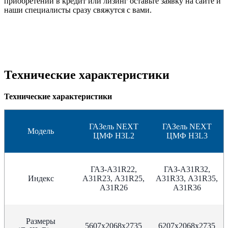
приобретении в кредит или лизинг оставьте заявку на сайте и
наши специалисты сразу свяжутся с вами.
Технические характеристики
Технические характеристики
ГАЗель NEXT
ГАЗель NEXT
Модель
ЦМФ H3L2
ЦМФ H3L3
ГАЗ-А31R22,
ГАЗ-А31R32,
Индекс
А31R23, А31R25,
А31R33, А31R35,
А31R26
А31R36
Размеры
5607х2068х2735
6207х2068х2735