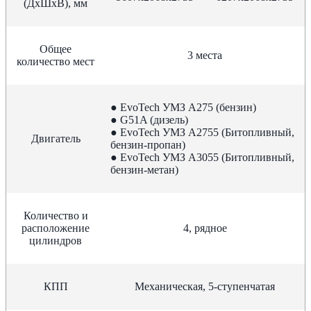
(ДхШхВ), мм
Общее
3 места
количество мест
● EvoTech УМЗ A275 (бензин)
● G51A (дизель)
● EvoTech УМЗ А2755 (Битопливный,
Двигатель
бензин-пропан)
● EvoTech УМЗ А3055 (Битопливный,
бензин-метан)
Количество и
расположение
4, рядное
цилиндров
КПП
Механическая, 5-ступенчатая