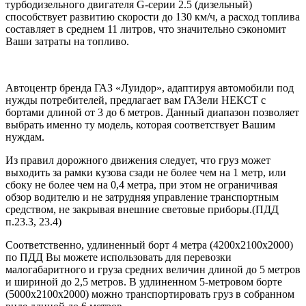
турбодизельного двигателя G-серии 2.5 (дизельный)
способствует развитию скорости до 130 км/ч, а расход топлива
составляет в среднем 11 литров, что значительно сэкономит
Ваши затраты на топливо.
Автоцентр бренда ГАЗ «Луидор», адаптируя автомобили под
нужды потребителей, предлагает вам ГАЗели НЕКСТ с
бортами длиной от 3 до 6 метров. Данный диапазон позволяет
выбрать именно ту модель, которая соответствует Вашим
нуждам.
Из правил дорожного движения следует, что груз может
выходить за рамки кузова сзади не более чем на 1 метр, или
сбоку не более чем на 0,4 метра, при этом не ограничивая
обзор водителю и не затрудняя управление транспортным
средством, не закрывая внешние световые приборы.(ПДД
п.23.3, 23.4)
Соответственно, удлиненный борт 4 метра (4200х2100х2000)
по ПДД Вы можете использовать для перевозки
малогабаритного и груза средних величин длиной до 5 метров
и шириной до 2,5 метров. В удлиненном 5-метровом борте
(5000х2100х2000) можно транспортировать груз в собранном