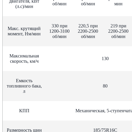
двигателя, кВт
об/мин
об/мин
мин
(л.с)/мин
330 при
220,5 при
219 при
Макс. крутящий
1200-3100
2200-2500
2200-2500
момент, Нм/мин
об/мин
об/мин
об/мин
Максимальная
130
скорость, км/ч
Емкость
топливного бака,
80
л
КПП
Механическая, 5-ступенчат
Размерность шин
185/75R16С