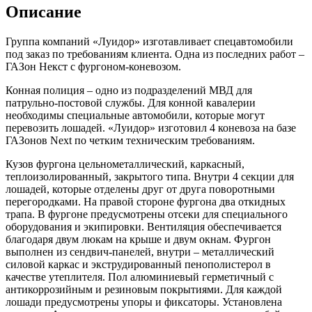
Описание
Группа компаний «Луидор» изготавливает спецавтомобили
под заказ по требованиям клиента. Одна из последних работ –
ГАЗон Некст с фургоном-коневозом.
Конная полиция – одно из подразделений МВД для
патрульно-постовой службы. Для конной кавалерии
необходимы специальные автомобили, которые могут
перевозить лошадей. «Луидор» изготовил 4 коневоза на базе
ГАЗонов Next по четким техническим требованиям.
Кузов фургона цельнометаллический, каркасный,
теплоизолированный, закрытого типа. Внутри 4 секции для
лошадей, которые отделены друг от друга поворотными
перегородками. На правой стороне фургона два откидных
трапа. В фургоне предусмотрены отсеки для специального
оборудования и экипировки. Вентиляция обеспечивается
благодаря двум люкам на крыше и двум окнам. Фургон
выполнен из сендвич-панелей, внутри – металлический
силовой каркас и экструдированный пенополистерол в
качестве утеплителя. Пол алюминиевый герметичный с
антикоррозийным и резиновым покрытиями. Для каждой
лошади предусмотрены упоры и фиксаторы. Установлена